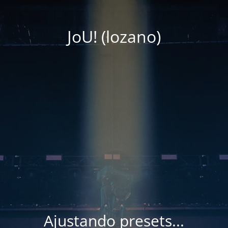
JoU! (lozano)
Ajustando presets...